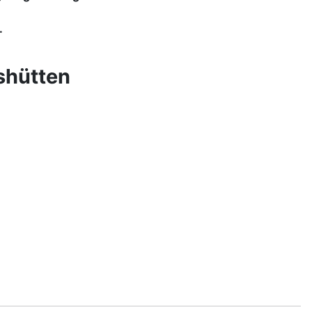
.
shütten